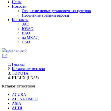
Цены
Новости
Открытие новых установочных центров
Продление времени работы
Контакты
ЗАО
ЮЗАО
ВАО
на МКАД
САО
0

0
Главная
Каталог автостекол
TOYOTA
HI-LUX (LN85)
Каталог автостекол
ACURA
ALFA ROMEO
ASIA
AUDI