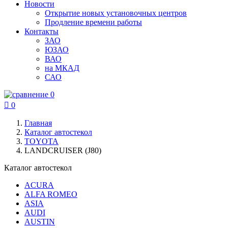
Новости
Открытие новых установочных центров
Продление времени работы
Контакты
ЗАО
ЮЗАО
ВАО
на МКАД
САО
0

0
Главная
Каталог автостекол
TOYOTA
LANDCRUISER (J80)
Каталог автостекол
ACURA
ALFA ROMEO
ASIA
AUDI
AUSTIN