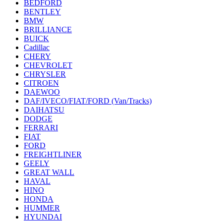
BEDFORD
BENTLEY
BMW
BRILLIANCE
BUICK
Cadillac
CHERY
CHEVROLET
CHRYSLER
CITROEN
DAEWOO
DAF/IVECO/FIAT/FORD (Van/Tracks)
DAIHATSU
DODGE
FERRARI
FIAT
FORD
FREIGHTLINER
GEELY
GREAT WALL
HAVAL
HINO
HONDA
HUMMER
HYUNDAI