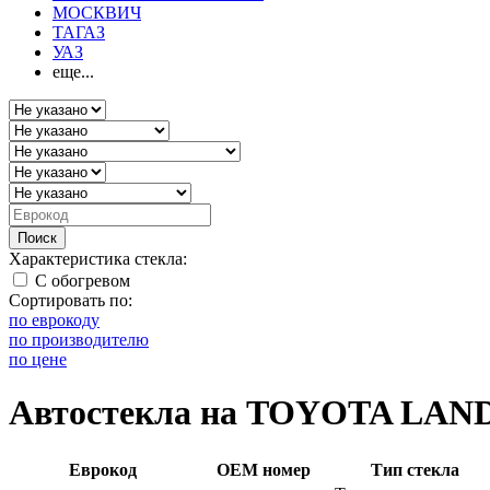
МОСКВИЧ
ТАГАЗ
УАЗ
еще...
Поиск
Характеристика стекла:
С обогревом
Сортировать по:
по еврокоду
по производителю
по цене
Автостекла на TOYOTA LAN
Еврокод
OEM номер
Тип стекла