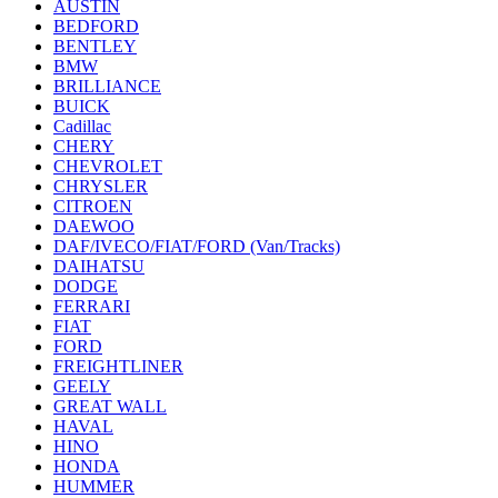
AUSTIN
BEDFORD
BENTLEY
BMW
BRILLIANCE
BUICK
Cadillac
CHERY
CHEVROLET
CHRYSLER
CITROEN
DAEWOO
DAF/IVECO/FIAT/FORD (Van/Tracks)
DAIHATSU
DODGE
FERRARI
FIAT
FORD
FREIGHTLINER
GEELY
GREAT WALL
HAVAL
HINO
HONDA
HUMMER