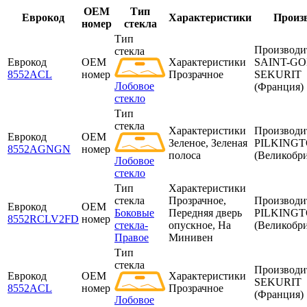
OEM
Тип
Еврокод
Характеристики
Произ
номер
стекла
Тип
Производи
стекла
Еврокод
OEM
Характеристики
SAINT-G
8552ACL
номер
Прозрачное
SEKURIT
Лобовое
(Франция)
стекло
Тип
стекла
Характеристики
Производи
Еврокод
OEM
Зеленое, Зеленая
PILKING
8552AGNGN
номер
полоса
(Великобр
Лобовое
стекло
Тип
Характеристики
стекла
Прозрачное,
Производи
Еврокод
OEM
Боковые
Передняя дверь
PILKING
8552RCLV2FD
номер
стекла-
опускное, На
(Великобр
Правое
Минивен
Тип
стекла
Производи
Еврокод
OEM
Характеристики
SEKURIT
8552ACL
номер
Прозрачное
(Франция)
Лобовое