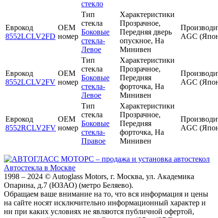
стекло
Тип
Характеристики
стекла
Прозрачное,
Еврокод
OEM
Производи
Боковые
Передняя дверь
8552LCLV2FD
номер
AGC (Япон
стекла-
опускное, На
Левое
Минивен
Тип
Характеристики
стекла
Прозрачное,
Еврокод
OEM
Производи
Боковые
Передняя
8552LCLV2FV
номер
AGC (Япон
стекла-
форточка, На
Левое
Минивен
Тип
Характеристики
стекла
Прозрачное,
Еврокод
OEM
Производи
Боковые
Передняя
8552RCLV2FV
номер
AGC (Япон
стекла-
форточка, На
Правое
Минивен
Автостекла в Москве
1998 – 2024 © Autoglass Motors, г. Москва, ул. Академика
Опарина, д.7 (ЮЗАО) (метро Беляево).
Обращаем ваше внимание на то, что вся информация и цены
на сайте носят исключительно информационный характер и
ни при каких условиях не являются публичной офертой,