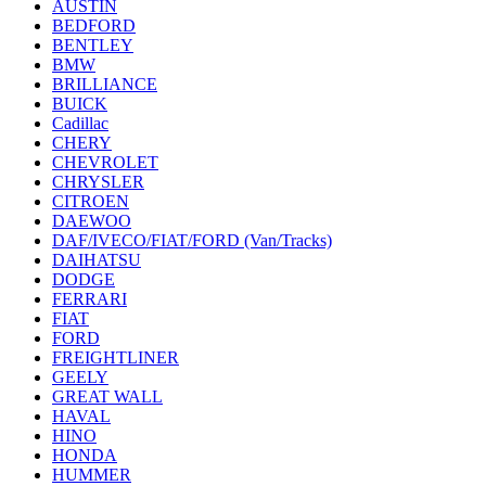
AUSTIN
BEDFORD
BENTLEY
BMW
BRILLIANCE
BUICK
Cadillac
CHERY
CHEVROLET
CHRYSLER
CITROEN
DAEWOO
DAF/IVECO/FIAT/FORD (Van/Tracks)
DAIHATSU
DODGE
FERRARI
FIAT
FORD
FREIGHTLINER
GEELY
GREAT WALL
HAVAL
HINO
HONDA
HUMMER