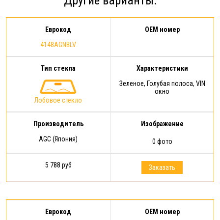
Другие варианты:
стекло того же производителя…
гарантии: срок действия
Расширенной гарантии - 1 год с
Еврокод
OEM номер
момента…
4148AGNBLV
Тип стекла
Характеристики
Зеленое, Голубая полоса, VIN
окно
Лобовое стекло
Производитель
Изображение
AGC (Япония)
0 фото
5 788 руб
Заказать
Еврокод
OEM номер