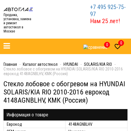
+7 495 925-75-
97
Продажа,
установка, замена
Нам 25 лет!
и ремонт
автостекол в
Москве
0
0

Главная
Каталог автостекол
HYUNDAI
SOLARIS/KIA RIO
Стекло лобовое с обогревом на HYUNDAI SOLARIS/KIA RIO 2010-2016
еврокод 4148AGNBLHV, КМК (Россия)
Стекло лобовое с обогревом на HYUNDAI
SOLARIS/KIA RIO 2010-2016 еврокод
4148AGNBLHV, КМК (Россия)
Информация о товаре
Еврокод
4148AGNBLHV