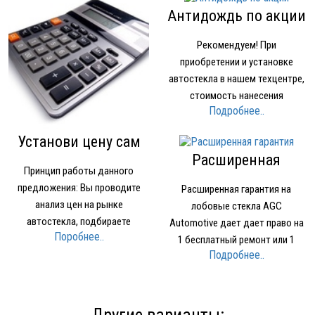
Антидождь по акции
Рекомендуем! При
приобретении и установке
автостекла в нашем техцентре,
стоимость нанесения
Подробнее..
нанопокрытия для стекол
OMBRELLO (AQUAPEL) (США)
Установи цену сам
1500 рублей вместо 2000 рублей.
Расширенная
Принцип работы данного
гарантия
предложения: Вы проводите
Расширенная гарантия на
анализ цен на рынке
лобовые стекла AGC
автостекла, подбираете
Automotive дает дает право на
Поробнее..
устраивающее вас по качеству
1 бесплатный ремонт или 1
Подробнее..
и цене стекло Звоните в нашу
бесплатное лобовое стекло при
компанию и называете где и за
наступлении Гарантийного
какую минимальную цену нашли
случая. Условия
стекло Мы предоставляем вам
предоставления Расширенной