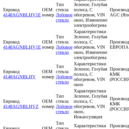
Тип
Зеленое, Голубая
Еврокод
OEM
стекла
полоса, С
Производ
4148AGNBLHV1E
номер
Лобовое
обогревом, VIN
AGC (Яп
стекло
окно, Изменение
электрообогрева
Характеристики
Тип
Зеленое, Голубая
Еврокод
OEM
стекла
полоса, С
Производ
4148AGNBLHV1E
номер
Лобовое
обогревом, VIN
ЕВРОПА
стекло
окно, Изменение
электрообогрева
Характеристики
Тип
Зеленое, Голубая
Производ
Еврокод
OEM
стекла
полоса, С
КМК
4148AGNBLHV
номер
Лобовое
обогревом, VIN
(РОССИЯ
стекло
окно
Характеристики
Тип
Зеленое, Голубая
Производ
Еврокод
OEM
стекла
полоса, С
КМК
4148AGNBLHVZ
номер
Лобовое
обогревом, VIN
(РОССИЯ
стекло
окно,
Инкапсуляция
Тип
Характеристики
Производ
Еврокод
OEM
стекла