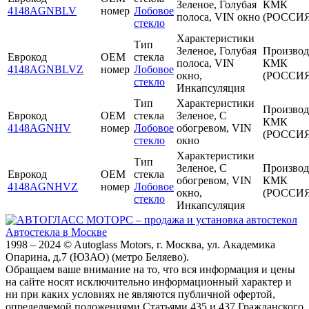
Зеленое, Голубая
КМК
4148AGNBLV
номер
Лобовое
полоса, VIN окно
(РОССИЯ
стекло
Характеристики
Тип
Зеленое, Голубая
Производ
Еврокод
OEM
стекла
полоса, VIN
КМК
4148AGNBLVZ
номер
Лобовое
окно,
(РОССИЯ
стекло
Инкапсуляция
Тип
Характеристики
Производ
Еврокод
OEM
стекла
Зеленое, С
КМК
4148AGNHV
номер
Лобовое
обогревом, VIN
(РОССИЯ
стекло
окно
Характеристики
Тип
Зеленое, С
Производ
Еврокод
OEM
стекла
обогревом, VIN
КМК
4148AGNHVZ
номер
Лобовое
окно,
(РОССИЯ
стекло
Инкапсуляция
Автостекла в Москве
1998 – 2024 © Autoglass Motors, г. Москва, ул. Академика
Опарина, д.7 (ЮЗАО) (метро Беляево).
Обращаем ваше внимание на то, что вся информация и цены
на сайте носят исключительно информационный характер и
ни при каких условиях не являются публичной офертой,
определяемой положениями Статьями 435 и 437 Гражданского