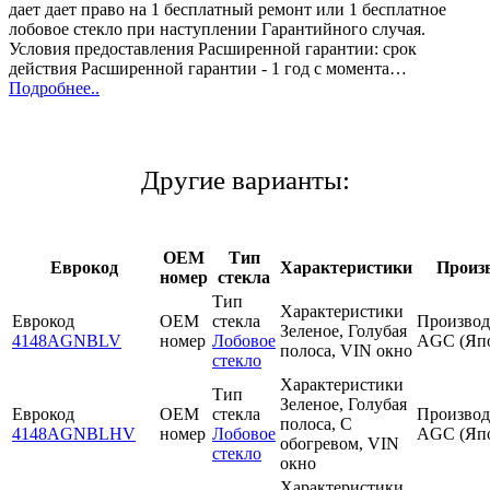
дает дает право на 1 бесплатный ремонт или 1 бесплатное
лобовое стекло при наступлении Гарантийного случая.
Условия предоставления Расширенной гарантии: срок
действия Расширенной гарантии - 1 год с момента…
Подробнее..
Другие варианты:
OEM
Тип
Еврокод
Характеристики
Произ
номер
стекла
Тип
Характеристики
Еврокод
OEM
стекла
Производ
Зеленое, Голубая
4148AGNBLV
номер
Лобовое
AGC (Яп
полоса, VIN окно
стекло
Характеристики
Тип
Зеленое, Голубая
Еврокод
OEM
стекла
Производ
полоса, С
4148AGNBLHV
номер
Лобовое
AGC (Яп
обогревом, VIN
стекло
окно
Характеристики