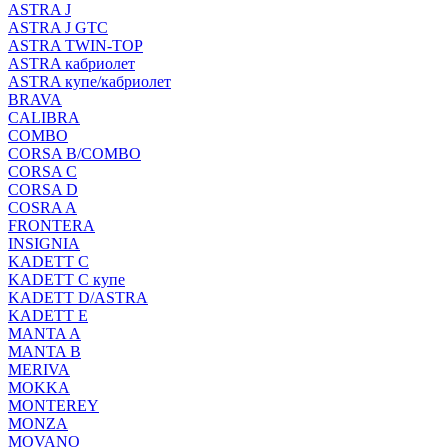
ASTRA J
ASTRA J GTC
ASTRA TWIN-TOP
ASTRA кабриолет
ASTRA купе/кабриолет
BRAVA
CALIBRA
COMBO
CORSA B/COMBO
CORSA C
CORSA D
COSRA A
FRONTERA
INSIGNIA
KADETT C
KADETT C купе
KADETT D/ASTRA
KADETT E
MANTA A
MANTA B
MERIVA
MOKKA
MONTEREY
MONZA
MOVANO