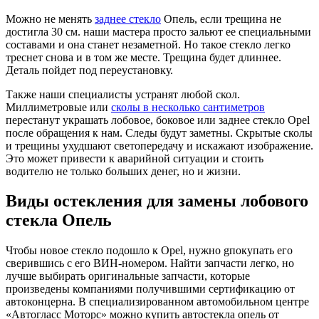
Можно не менять
заднее стекло
Опель, если трещина не
достигла 30 см. наши мастера просто зальют ее специальными
составами и она станет незаметной. Но такое стекло легко
треснет снова и в том же месте. Трещина будет длиннее.
Деталь пойдет под переустановку.
Также наши специалисты устранят любой скол.
Миллиметровые или
сколы в несколько сантиметров
перестанут украшать лобовое, боковое или заднее стекло Оpel
после обращения к нам. Следы будут заметны. Скрытые сколы
и трещины ухудшают светопередачу и искажают изображение.
Это может привести к аварийной ситуации и стоить
водителю не только больших денег, но и жизни.
Виды остекления для замены лобового
стекла Опель
Чтобы новое стекло подошло к Opel, нужно gпокупать его
сверившись с его ВИН-номером. Найти запчасти легко, но
лучше выбирать оригинальные запчасти, которые
произведены компаниями получившими сертификацию от
автоконцерна. В специализированном автомобильном центре
«Автогласс Моторс» можно купить автостекла опель от