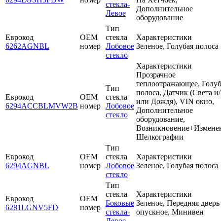
стекла-
Дополнительное
Левое
оборудование
Тип
Еврокод
OEM
стекла
Характеристики
6262AGNBL
номер
Лобовое
Зеленое, Голубая полоса
стекло
Характеристики
Прозрачное
теплоотражающее, Голуб
Тип
полоса, Датчик (Света и/
Еврокод
OEM
стекла
или Дождя), VIN окно,
6294ACCBLMVW2B
номер
Лобовое
Дополнительное
стекло
оборудование,
Возникновение+Измене
Шелкографии
Тип
Еврокод
OEM
стекла
Характеристики
6294AGNBL
номер
Лобовое
Зеленое, Голубая полоса
стекло
Тип
стекла
Характеристики
Еврокод
OEM
Боковые
Зеленое, Передняя дверь
6281LGNV5FD
номер
стекла-
опускное, Минивен
Левое