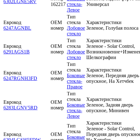
6302LGNE5RV
162217
стекла-
Универсал
Левое
Тип
Еврокод
OEM
стекла
Характеристики
6247AGNBL
номер
Лобовое
Зеленое, Голубая полоса
стекло
Тип
Характеристики
Еврокод
OEM
стекла
Зеленое - Solar Control,
6291AGS1B
номер
Лобовое
Возникновение+Измене
стекло
Шелкографии
Тип
стекла
Характеристики
Еврокод
OEM
Боковые
Зеленое, Передняя дверь
6247RGNH3FD
номер
стекла-
опускное, На Хетчбек
Правое
Тип
стекла
Характеристики
Еврокод
OEM
Боковые
Зеленое, Задняя дверь
6283LGNV5RD
номер
стекла-
опускное, Минивен
Левое
Характеристики
Тип
Зеленое - Solar Control,
стекла
Еврокод
OEM
Передняя дверь опускное
Боковые
6294LGSH5FDW
номер
На Хетчбек,