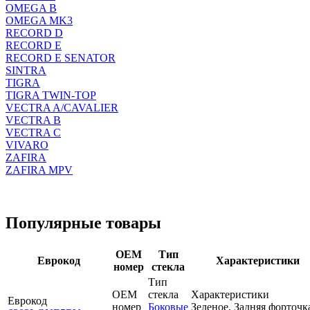
OMEGA B
OMEGA MK3
RECORD D
RECORD E
RECORD E SENATOR
SINTRA
TIGRA
TIGRA TWIN-TOP
VECTRA A/CAVALIER
VECTRA B
VECTRA C
VIVARO
ZAFIRA
ZAFIRA MPV
Популярные товары
OEM
Тип
Еврокод
Характеристики
номер
стекла
Тип
OEM
стекла
Характеристики
Еврокод
номер
Боковые
Зеленое, Задняя форточк