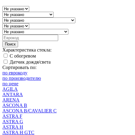
Поиск
Характеристика стекла:
С обогревом
Датчик дождя/света
Сортировать по:
по еврокоду
по производителю
по цене
AGILA
ANTARA
ARENA
ASCONA B
ASCONA B/CAVALIER C
ASTRA F
ASTRA G
ASTRA H
ASTRA H GTC