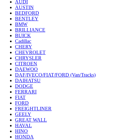
AUDI
AUSTIN
BEDFORD
BENTLEY
BMW
BRILLIANCE
BUICK
Cadillac
CHERY
CHEVROLET
CHRYSLER
CITROEN
DAEWOO
DAF/IVECO/FIAT/FORD (Van/Tracks)
DAIHATSU
DODGE
FERRARI
FIAT
FORD
FREIGHTLINER
GEELY
GREAT WALL
HAVAL
HINO
HONDA