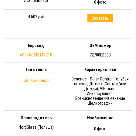
AGC (Япония)
0 фото
4 502 руб
Заказать
Еврокод
OEM номер
6037AGSBLMVZ1B
72700EB30B
Тип стекла
Характеристики
Зеленое - Solar Control, Голубая
Лобовое стекло
полоса, Датчик (Света и/или
Дождя), VIN окно,
Инкапсуляция,
Возникновение+Изменение
Шелкографии
Производитель
Изображение
NordGlass (Польша)
0 фото