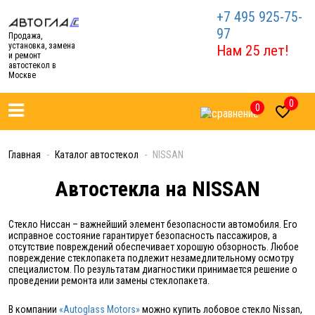
+7 495 925-75-
97
Продажа,
установка, замена
Нам 25 лет!
и ремонт
автостекол в
Москве
0
0

Главная
Каталог автостекол
NISSAN
Автостекла на NISSAN
Стекло Ниссан – важнейший элемент безопасности автомобиля. Его
исправное состояние гарантирует безопасность пассажиров, а
отсутствие повреждений обеспечивает хорошую обзорность. Любое
повреждение стеклопакета подлежит незамедлительному осмотру
специалистом. По результатам диагностики принимается решение о
проведении ремонта или замены стеклопакета.
В компании
«Autoglass Motors»
можно купить лобовое стекло Nissan,