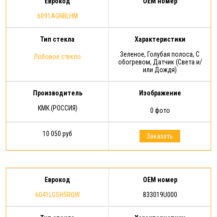
Еврокод
OEM номер
6091AGNBLHM
Тип стекла
Характеристики
Зеленое, Голубая полоса, С
Лобовое стекло
обогревом, Датчик (Света и/
или Дождя)
Производитель
Изображение
КМК (РОССИЯ)
0 фото
10 050 руб
Заказать
Еврокод
OEM номер
6041LGSH5RQW
833019U000