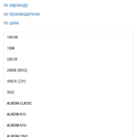
по еврокоду
по производителю
по цене
100 NX
100A
200 SX
200SX (KS12)
300ZX (Z31)
350Z
ALMERA CLASSIC
ALMERA N15
ALMERA N16
ALMERA TINO